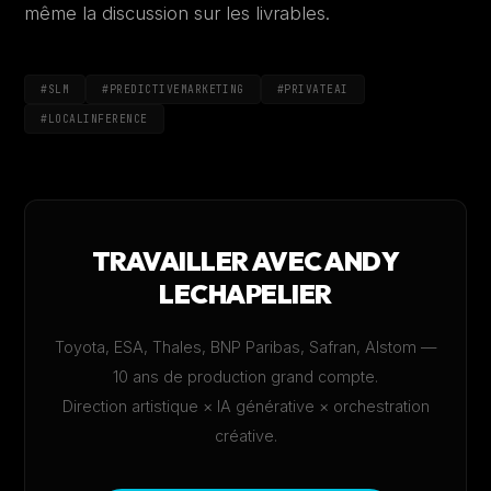
même la discussion sur les livrables.
#SLM
#PREDICTIVEMARKETING
#PRIVATEAI
#LOCALINFERENCE
TRAVAILLER AVEC ANDY
LECHAPELIER
Toyota, ESA, Thales, BNP Paribas, Safran, Alstom —
10 ans de production grand compte.
Direction artistique × IA générative × orchestration
créative.