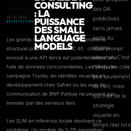
CONSULTING
des DA
ANDY LECHAPELIER —
: LA
←
NEURAL ARCHIVES
ARCHIVES
15.01.2026
prédictives
PUISSANCE
ARCHITECTURE
DES SMALL
sans jamais
LANGUAGE
sortir du
Les grands modèles cloud ont un problème
MODELS
réseau
structurel pour les clients CAC 40 : chaque prompt
sécurisé. C'est
envoyé à une API tierce est potentiellement une
l'IA qui ne crée
fuite de données concurrentielles. Les briefs de
campagne Toyota, les identités visuelles en
pas seulement
développement chez Safran ou les axes de
de l'art, mais
communication de BNP Paribas ne peuvent pas
qui crée de la
transiter par des serveurs tiers.
stratégie
visuelle en
Les SLM en inférence locale résolvent ce
temps réel lors
problème. Un modèle de 3-7B paramètres,