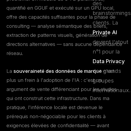
des
quantifié en GGUF et exécuté sur un GPU local,
brainstormings
offre des capacités suffisantes pour la phase de
clients. La
consulting — analyse sémantique des briefs,
Private AI
extraction de patterns visuels, génération de
devient l'atout
directions alternatives — sans aucune dépendance
n°1 pour la
réseau.
Data Privacy
des grands
La
souveraineté des données de marque
n'est
plus un frein à l'adoption de l'IA : c'est un
groupes
argument de vente différenciant pour les studios
internationaux.
qui ont construit cette infrastructure. Dans ma
pratique, l'inférence locale est devenue le
prérequis non-négociable pour les clients à
exigences élevées de confidentialité — avant