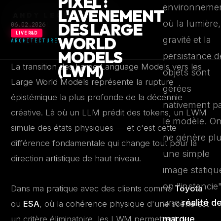
PIXEL :
environneme
L'AVÈNEMENT
ANDY LECHAPELIER —
←
où la lumière,
NEURAL ARCHIVES
ARCHIVES
DES LARGE
06.02.2026
LIVE R&D
WORLD
gravité et la
ARCHITECTURE
MODELS
persistance d
(LWM)
La transition des Large Language Models vers les
objets sont
Large World Models représente la rupture
gérées
épistémique la plus profonde de la décennie
nativement p
créative. Là où un LLM prédit des tokens, un LWM
le modèle. O
simule des états physiques — et c'est cette
ne génère pl
différence fondamentale qui change tout pour la
une simple
direction artistique de haut niveau.
image statiqu
on "instancie
Dans ma pratique avec des clients comme
Toyota
une
réalité d
ou
ESA
, où la cohérence physique d'une scène est
marque
un critère éliminatoire, les LWM permettent de