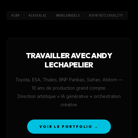
#LWM
#CAUSALAI
#WORLDMODELS
#SYNTHETICREALITY
TRAVAILLER AVEC ANDY
LECHAPELIER
Toyota, ESA, Thales, BNP Paribas, Safran, Alstom —
10 ans de production grand compte.
Direction artistique × IA générative × orchestration
créative.
VOIR LE PORTFOLIO →