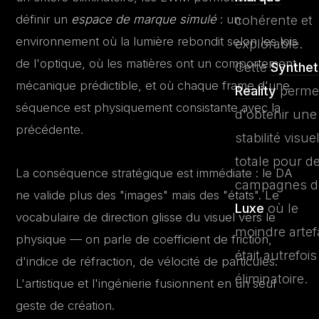
cohérente et
définir un
espace de marque simulé
: un
environnement où la lumière rebondit selon les lois
explorable.
de l'optique, où les matières ont un comportement
Cette
Synthet
mécanique prédictible, et où chaque frame d'une
Reality
perme
séquence est physiquement consistante avec la
d'obtenir une
précédente.
stabilité visue
totale pour d
La conséquence stratégique est immédiate : le DA
campagnes d
ne valide plus des "images" mais des "états". Le
Luxe
où le
vocabulaire de direction glisse du visuel vers le
moindre artef
physique — on parle de coefficient de friction,
était autrefois
d'indice de réfraction, de vélocité de particules.
éliminatoire.
L'artistique et l'ingénierie fusionnent en un seul
geste de création.